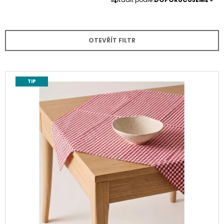
A
A
Z
J
E
Í
OTEVŘÍT FILTR
N
T
Í
?
P
V
TIP
R
Ý
O
P
D
I
HLEDAT
U
S
K
P
T
R
Ů
O
D
U
K
T